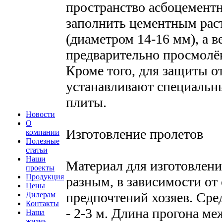
пространство асбоцемент
заполнить цементным рас
(диаметром 14-16 мм), а 
предварительно просмолё
Кроме того, для защиты о
устанавливают специальн
плиты.
Новости
О
Изготовление пролетов
компании
Полезные
статьи
Наши
Материал для изготовлен
проекты
Продукция
разным, в зависимости от
Цены
предпочтений хозяев. Сре
Дилерам
Контакты
- 2-3 м. Длина прогона м
Наша
жизнь