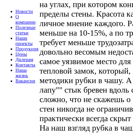
на углах, при котором кон
Новости
пределы стены. Красота ка
О
личное мнение каждого. Р
компании
Полезные
меньше на 10-15%, а по тр
статьи
Наши
требует меньше трудозатр
проекты
Продукция
довольно весомым недоста
Цены
самое уязвимое место для м
Дилерам
Контакты
тепловой замок, который,
Наша
жизнь
методики рубки в чашу. А
Вакансии
лапу"" стык бревен вдоль
сложно, что не скажешь о 
стен никогда не ограничив
практически всегда скрыт
На наш взгляд рубка в ча