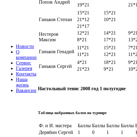
Попов Андрей
19*21
21*
15*21
15*21
Ганьков Степан
21*12
10*21
21*17
12*21
14*21
9*2
Нестеров
Максим
8*21
17*21
13*
Новости
11*21
15*21
7*2
Ганьков Генадий
О
11*21
12*21
11*
компании
4*21
18*21
9*2
Сервис
Ганьков Сергей
Галерея
21*23
9*21
10*
Контакты
Наша
жизнь
Настольный тенис 2008 год 1 полугодие
Вакансии
Таблица набранных балов на турнире
Ф. и И. мастера
Баллы
Баллы
Баллы
Баллы
Дерябин Сергей
1
0
1
1