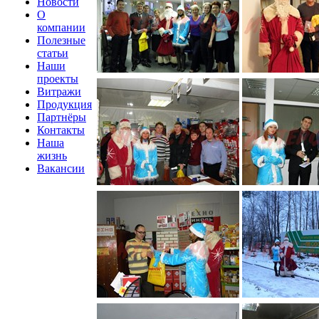
Новости
О
компании
Полезные
статьи
Наши
проекты
Витражи
Продукция
Партнёры
Контакты
Наша
жизнь
Вакансии