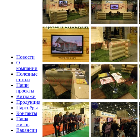
Новости
О
компании
Полезные
статьи
Наши
проекты
Витражи
Продукция
Партнёры
Контакты
Наша
жизнь
Вакансии