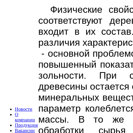
Физические свойст
соответствуют дере
входит в их состав
различия характерис
- основной проблем
повышенный показат
зольности. При 
древесины остается
минеральных вещест
параметр колеблетс
Новости
О
массы. В то же в
компании
Продукция
обработки сырья
Вакансии