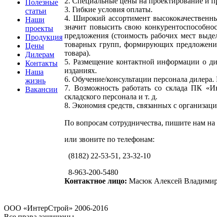
2. Специальные цены на проектирование и п
Полезные
3. Гибкие условия оплаты.
статьи
4. Широкий ассортимент высококачественны
Наши
значит повысить свою конкурентоспособно
проекты
предложения (стоимость рабочих мест выде
Продукция
товарных групп, формирующих предложение
Цены
товара).
Дилерам
5. Размещение контактной информации о д
Контакты
изданиях.
Наша
6. Обучение/консультации персонала дилера
жизнь
7. Возможность работать со склада ПК «И
Вакансии
складского персонала и т. д.
8. Экономия средств, связанных с организац
По вопросам сотрудничества, пишите нам на
или звоните по телефонам:
(8182) 22-53-51, 23-32-10
8-963-200-5480
Контактное лицо:
Масюк Алексей Владимир
OOO «ИнтерСтрой» 2006-2016
Все права защищены