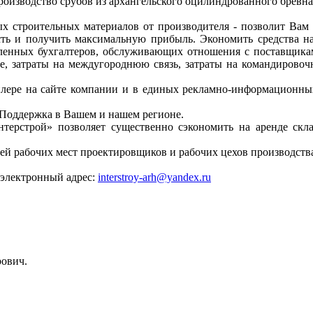
роизводство срубов из архангельского оцилиндрованного бревна
х строительных материалов от производителя - позволит Вам 
сть и получить максимальную прибыль. Экономить средства 
ленных бухгалтеров, обслуживающих отношения с поставщикам
, затраты на междугороднюю связь, затраты на командировоч
илере на сайте компании и в единых рекламно-информационны
. Поддержка в Вашем и нашем регионе.
нтерстрой» позволяет существенно сэкономить на аренде скл
ией рабочих мест проектировщиков и рабочих цехов производств
 электронный адрес:
interstroy-arh@yandex.ru
ович.