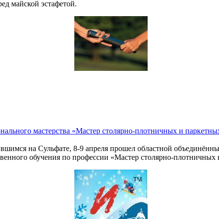
ред майской эстафетой.
нального мастерства «Мастер столярно-плотничных и паркетны
вшимся на Сульфате, 8-9 апреля прошел областной объединённы
венного обучения по профессии «Мастер столярно-плотничных 