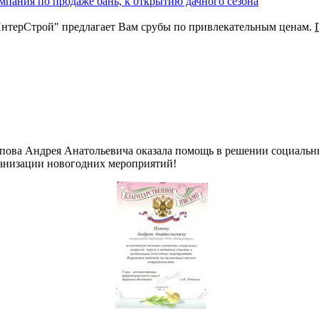
омпания по продаже бань, к открытию дачного сезона
"ИнтерСтрой" предлагает Вам срубы по привлекательным ценам.
пова Андрея Анатольевича оказала помощь в решении социальны
ганизации новогодних мероприятий!