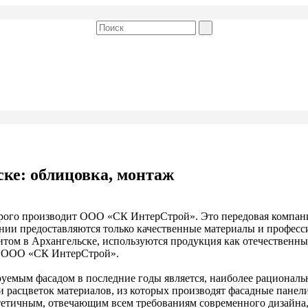
ке: облицовка, монтаж
рого производит ООО «СК ИнтерСтрой». Это передовая компани
ании предоставляются только качественные материалы и профес
нитом в Архангельске, используются продукция как отечественны
и ООО «СК ИнтерСтрой».
уемым фасадом в последние годы является, наиболее рационал
 расцветок материалов, из которых производят фасадные панели
 эстетичным, отвечающим всем требованиям современного дизайн