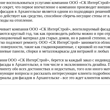
ение воспользоваться услугами компании ООО «СК ИнтерСтрой»,
е секрет, что первое впечатление о компании производит внешний
фасадов в Архангельске является одним из подходящих решений,
 действует как средство, способное сберечь несущие стены от 
сходы на отопление.
чивает компания ООО «СК ИнтерСтрой», вентилируемый фасад 
маются круглый год, так как производить работы можно и при о
облицовочный материал для старых домов, но в равной степени, 
гко подлежит ремонту. ООО «СК ИнтерСтрой» занимается облиц
поверхности, такие как гладкоокрашенные, с крошкой из настоя
иевые панели, сборки и металлокаркасы для витражей и любых
ания ООО «СК ИнтерСтрой», берется за каждый заказ с индивид
асады в Архангельске, в том числе и эксклюзивность дизайна.
иенту обо всех достоинствах и недостатках, того или иного мате
олнующие вопросы и рассказать интересующие клиента подробно
териалы для фасадов в Архангельске - все это ждет клиентов к