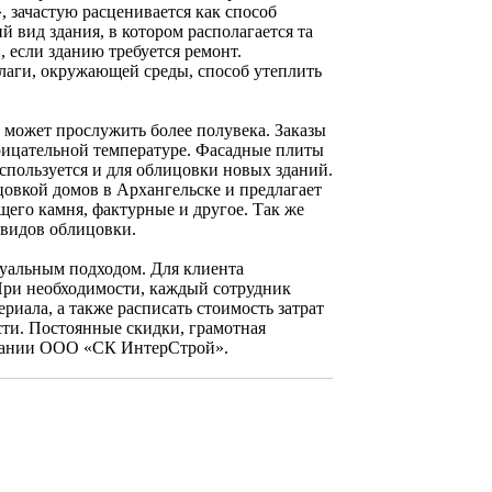
 зачастую расценивается как способ
 вид здания, в котором располагается та
 если зданию требуется ремонт.
влаги, окружающей среды, способ утеплить
может прослужить более полувека. Заказы
трицательной температуре. Фасадные плиты
используется и для облицовки новых зданий.
овкой домов в Архангельске и предлагает
щего камня, фактурные и другое. Так же
 видов облицовки.
уальным подходом. Для клиента
 При необходимости, каждый сотрудник
риала, а также расписать стоимость затрат
сти. Постоянные скидки, грамотная
омпании ООО «СК ИнтерСтрой».