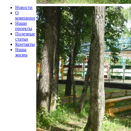
Новости
О
компании
Наши
проекты
Полезные
статьи
Контакты
Наша
жизнь