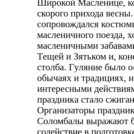
Широкой Масленице, ко
скорого прихода весны
сопровождался костюм
масленичного поезда, х
масленичными забавами
Тещей и Зятьком и, кон
столба. Гуляние было 
обычаях и традициях, 
интересными действиям
праздника стало сжига
Организаторы праздника
Соломбалы выражают б
содействие в подготовк