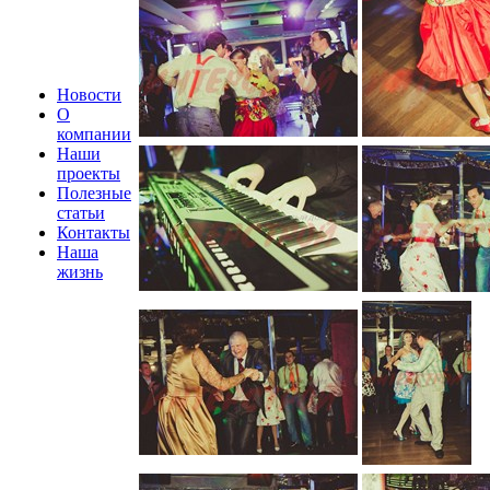
Новости
О
компании
Наши
проекты
Полезные
статьи
Контакты
Наша
жизнь