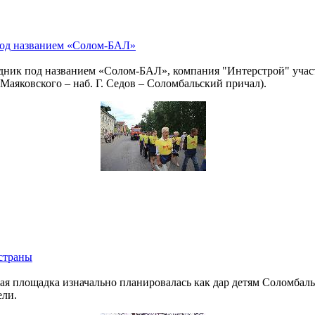
под названием «Солом-БАЛ»
здник под названием «Солом-БАЛ», компания "Интерстрой" уча
Маяковского – наб. Г. Седов – Соломбальский причал).
страны
 площадка изначально планировалась как дар детям Соломбальс
ели.