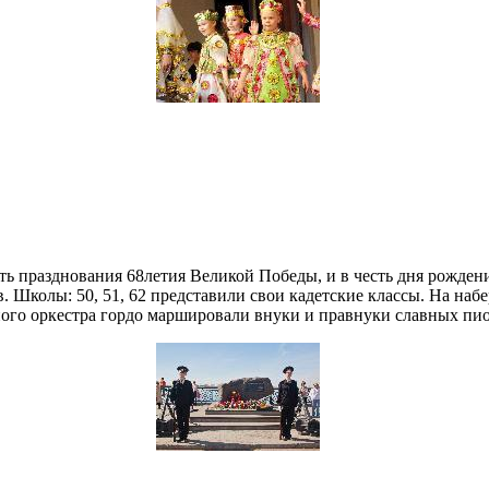
сть празднования 68летия Великой Победы, и в честь дня рожде
ов. Школы: 50, 51, 62 представили свои кадетские классы. На на
нного оркестра гордо маршировали внуки и правнуки славных пио